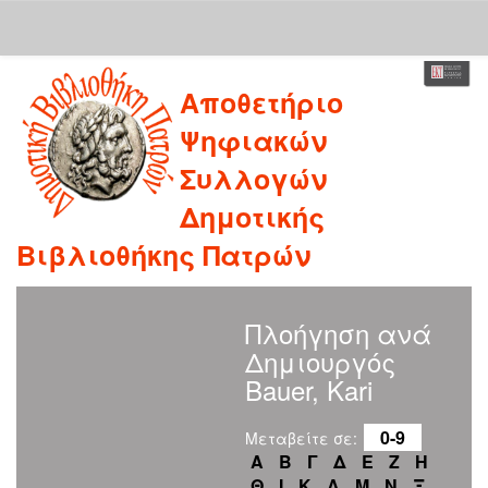
Skip
Αποθετήριο
navigation
Ψηφιακών
Συλλογών
Δημοτικής
Βιβλιοθήκης Πατρών
Πλοήγηση ανά
Δημιουργός
Bauer, Kari
0-9
Μεταβείτε σε:
Α
Β
Γ
Δ
Ε
Ζ
Η
Θ
Ι
Κ
Λ
Μ
Ν
Ξ