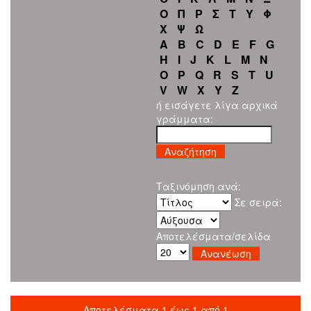
Ο
Π
Ρ
Σ
Τ
Υ
Φ
Χ
Ψ
Ω
A
B
C
D
E
F
G
H
I
J
K
L
M
N
O
P
Q
R
S
T
U
V
W
X
Y
Z
ή εισάγετε λίγα αρχικά
γράμματα:
Ταξινόμηση ανά:
Σε σειρά:
Αποτελέσματα/σελίδα
Αποτελέσματα 1 έως 1 από 1