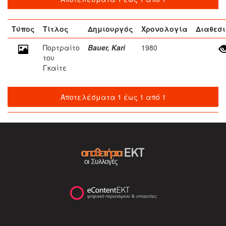
Τύπος
Τίτλος
Δημιουργός
Χρονολογία
Διαθεσ
Πορτραίτο
Bauer, Kari
1980
του
Γκαίτε
Αποτελέσματα 1 έως 1 από 1