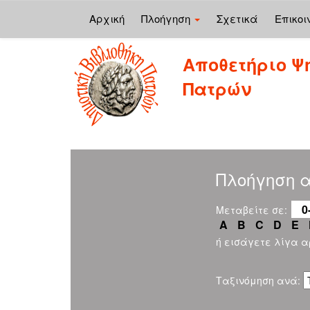
Αρχική
Πλοήγηση
Σχετικά
Επικοι
Skip
Αποθετήριο Ψ
navigation
Πατρών
Πλοήγηση α
0
Μεταβείτε σε:
A
B
C
D
E
ή εισάγετε λίγα 
Ταξινόμηση ανά: