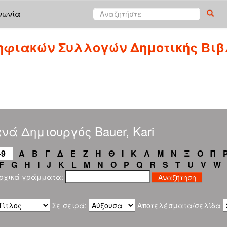
νωνία
ηφιακών Συλλογών Δημοτικής Βιβ
νά Δημιουργός Bauer, Kari
-9
Α
Β
Γ
Δ
Ε
Ζ
Η
Θ
Ι
Κ
Λ
Μ
Ν
Ξ
Ο
Π
F
G
H
I
J
K
L
M
N
O
P
Q
R
S
T
U
V
W
αρχικά γράμματα:
Σε σειρά:
Αποτελέσματα/σελίδα