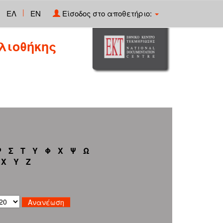
|
ΕΛ
EN
Είσοδος στο αποθετήριο:
λιοθήκης
Ρ
Σ
Τ
Υ
Φ
Χ
Ψ
Ω
X
Y
Z