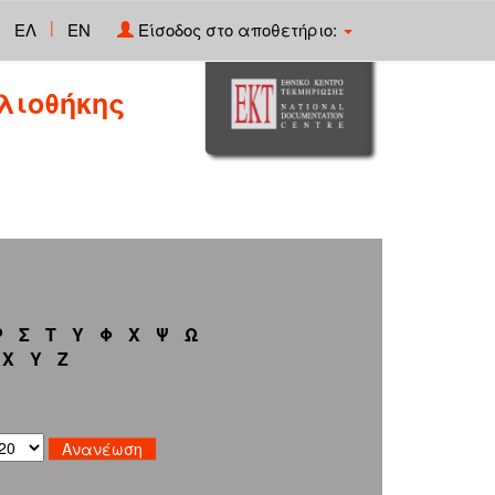
|
ΕΛ
EN
Είσοδος στο αποθετήριο:
λιοθήκης
Ρ
Σ
Τ
Υ
Φ
Χ
Ψ
Ω
X
Y
Z