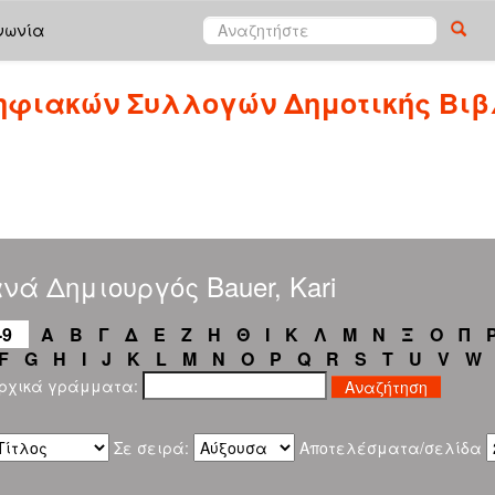
νωνία
ηφιακών Συλλογών Δημοτικής Βιβ
νά Δημιουργός Bauer, Kari
-9
Α
Β
Γ
Δ
Ε
Ζ
Η
Θ
Ι
Κ
Λ
Μ
Ν
Ξ
Ο
Π
F
G
H
I
J
K
L
M
N
O
P
Q
R
S
T
U
V
W
αρχικά γράμματα:
Σε σειρά:
Αποτελέσματα/σελίδα