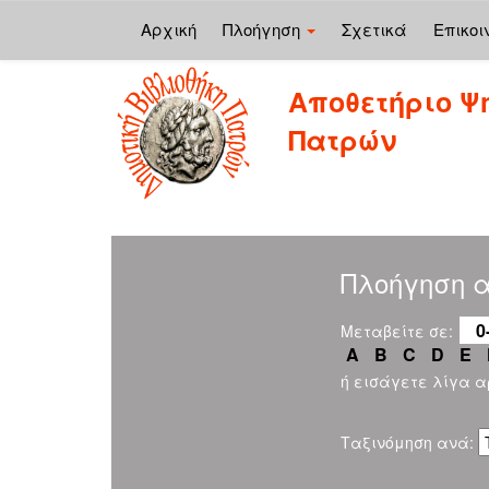
Αρχική
Πλοήγηση
Σχετικά
Επικοι
Skip
Αποθετήριο Ψ
navigation
Πατρών
Πλοήγηση α
0
Μεταβείτε σε:
A
B
C
D
E
ή εισάγετε λίγα 
Ταξινόμηση ανά: