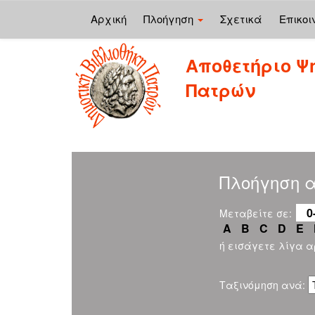
Αρχική
Πλοήγηση
Σχετικά
Επικοι
Skip
Αποθετήριο Ψ
navigation
Πατρών
Πλοήγηση α
0
Μεταβείτε σε:
A
B
C
D
E
ή εισάγετε λίγα 
Ταξινόμηση ανά: