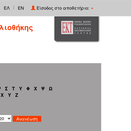
|
ΕΛ
EN
Είσοδος στο αποθετήριο:
λιοθήκης
Ρ
Σ
Τ
Υ
Φ
Χ
Ψ
Ω
X
Y
Z