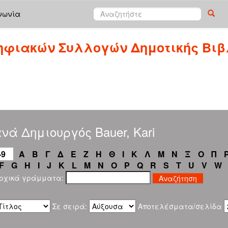
νωνία
ηφιακών Συλλογών Δημοτικής Βιβ
νά Δημιουργός Bauer, Kari
-9
Α
Β
Γ
Δ
Ε
Ζ
Η
Θ
Ι
Κ
Λ
Μ
Ν
Ξ
Ο
Π
F
G
H
I
J
K
L
M
N
O
P
Q
R
S
T
U
V
W
αρχικά γράμματα:
Σε σειρά:
Αποτελέσματα/σελίδα