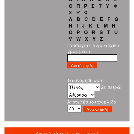
Ο
Π
Ρ
Σ
Τ
Υ
Φ
Χ
Ψ
Ω
A
B
C
D
E
F
G
H
I
J
K
L
M
N
O
P
Q
R
S
T
U
V
W
X
Y
Z
ή εισάγετε λίγα αρχικά
γράμματα:
Ταξινόμηση ανά:
Σε σειρά:
Αποτελέσματα/σελίδα
Αποτελέσματα 1 έως 1 από 1