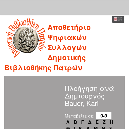
Skip
Αποθετήριο
navigation
Ψηφιακών
Συλλογών
Δημοτικής
Βιβλιοθήκης Πατρών
Πλοήγηση ανά
Δημιουργός
Bauer, Kari
0-9
Μεταβείτε σε:
Α
Β
Γ
Δ
Ε
Ζ
Η
Θ
Ι
Κ
Λ
Μ
Ν
Ξ