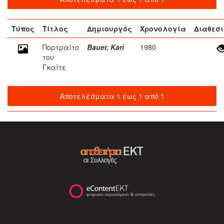
Τύπος
Τίτλος
Δημιουργός
Χρονολογία
Διαθεσ
Πορτραίτο
Bauer, Kari
1980
του
Γκαίτε
Αποτελέσματα 1 έως 1 από 1