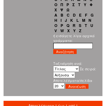
Ο
Π
Ρ
Σ
Τ
Υ
Φ
Χ
Ψ
Ω
A
B
C
D
E
F
G
H
I
J
K
L
M
N
O
P
Q
R
S
T
U
V
W
X
Y
Z
ή εισάγετε λίγα αρχικά
γράμματα:
Ταξινόμηση ανά:
Σε σειρά:
Αποτελέσματα/σελίδα
Αποτελέσματα 1 έως 1 από 1