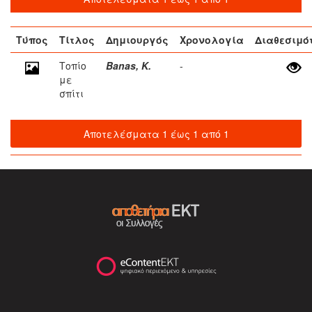
Τύπος
Τίτλος
Δημιουργός
Χρονολογία
Διαθεσιμό
Τοπίο
Banas, K.
-
με
σπίτι
Αποτελέσματα 1 έως 1 από 1