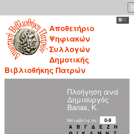
Skip
Αποθετήριο
navigation
Ψηφιακών
Συλλογών
Δημοτικής
Βιβλιοθήκης Πατρών
Πλοήγηση ανά
Δημιουργός
Banas, K.
0-9
Μεταβείτε σε:
Α
Β
Γ
Δ
Ε
Ζ
Η
Θ
Ι
Κ
Λ
Μ
Ν
Ξ