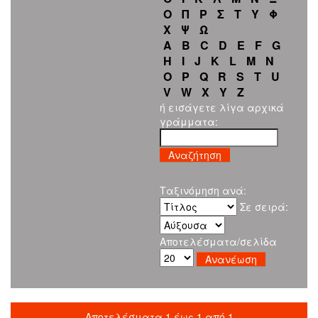
Ο
Π
Ρ
Σ
Τ
Υ
Φ
Χ
Ψ
Ω
A
B
C
D
E
F
G
H
I
J
K
L
M
N
O
P
Q
R
S
T
U
V
W
X
Y
Z
ή εισάγετε λίγα αρχικά
γράμματα:
Ταξινόμηση ανά:
Σε σειρά:
Αποτελέσματα/σελίδα
Αποτελέσματα 1 έως 1 από 1