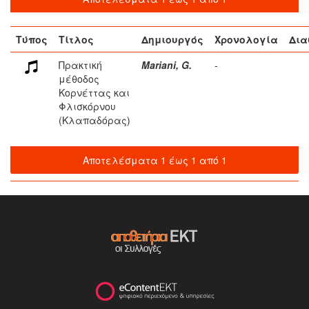
Τύπος
Τίτλος
Δημιουργός
Χρονολογία
Δια
Πρακτική
Mariani, G.
-
μέθοδος
Κορνέττας και
Φλισκόρνου
(Κλαπαδόρας)
Αποτελέσματα 1 έως 1 από 1