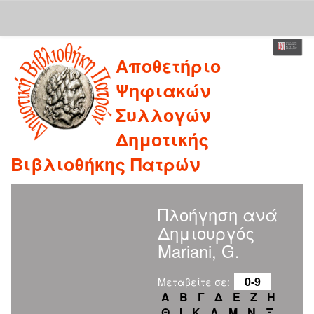
Skip
Αποθετήριο
navigation
Ψηφιακών
Συλλογών
Δημοτικής
Βιβλιοθήκης Πατρών
Πλοήγηση ανά
Δημιουργός
Mariani, G.
0-9
Μεταβείτε σε:
Α
Β
Γ
Δ
Ε
Ζ
Η
Θ
Ι
Κ
Λ
Μ
Ν
Ξ