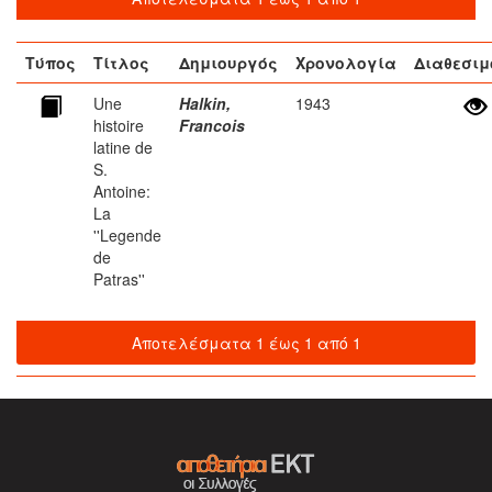
Τύπος
Τίτλος
Δημιουργός
Χρονολογία
Διαθεσιμ
Une
Halkin,
1943
histoire
Francois
latine de
S.
Antoine:
La
''Legende
de
Patras''
Αποτελέσματα 1 έως 1 από 1