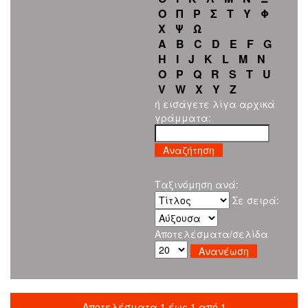
Ο
Π
Ρ
Σ
Τ
Υ
Φ
Χ
Ψ
Ω
A
B
C
D
E
F
G
H
I
J
K
L
M
N
O
P
Q
R
S
T
U
V
W
X
Y
Z
ή εισάγετε λίγα αρχικά
γράμματα:
Ταξινόμηση ανά:
Σε σειρά:
Αποτελέσματα/σελίδα
Αποτελέσματα 1 έως 1 από 1