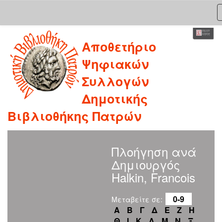
Skip
Αποθετήριο
navigation
Ψηφιακών
Συλλογών
Δημοτικής
Βιβλιοθήκης Πατρών
Πλοήγηση ανά
Δημιουργός
Halkin, Francois
0-9
Μεταβείτε σε:
Α
Β
Γ
Δ
Ε
Ζ
Η
Θ
Ι
Κ
Λ
Μ
Ν
Ξ