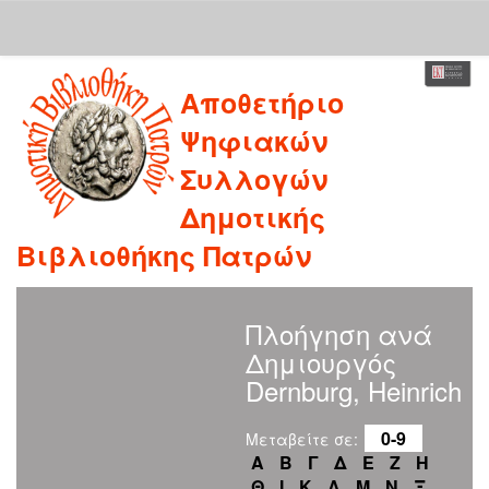
Skip
Αποθετήριο
navigation
Ψηφιακών
Συλλογών
Δημοτικής
Βιβλιοθήκης Πατρών
Πλοήγηση ανά
Δημιουργός
Dernburg, Heinrich
0-9
Μεταβείτε σε:
Α
Β
Γ
Δ
Ε
Ζ
Η
Θ
Ι
Κ
Λ
Μ
Ν
Ξ