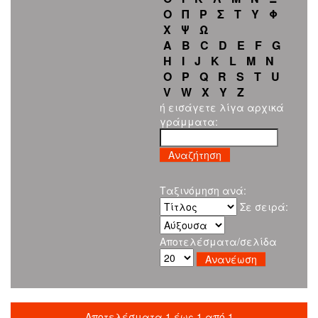
Ο
Π
Ρ
Σ
Τ
Υ
Φ
Χ
Ψ
Ω
A
B
C
D
E
F
G
H
I
J
K
L
M
N
O
P
Q
R
S
T
U
V
W
X
Y
Z
ή εισάγετε λίγα αρχικά
γράμματα:
Ταξινόμηση ανά:
Σε σειρά:
Αποτελέσματα/σελίδα
Αποτελέσματα 1 έως 1 από 1