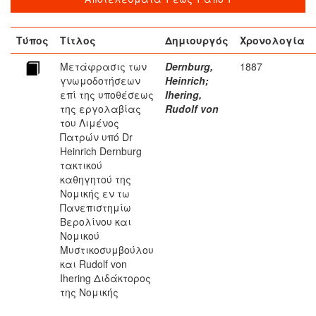
Τύπος
Τίτλος
Δημιουργός
Χρονολογία
Μετάφρασις των
Dernburg,
1887
γνωμοδοτήσεων
Heinrich
;
επί της υποθέσεως
Ihering,
της εργολαβίας
Rudolf von
του Λιμένος
Πατρών υπό Dr
Heinrich Dernburg
τακτικού
καθηγητού της
Νομικής εν τω
Πανεπιστημίω
Βερολίνου και
Νομικού
Μυστικοσυμβούλου
και Rudolf von
Ihering Διδάκτορος
της Νομικής