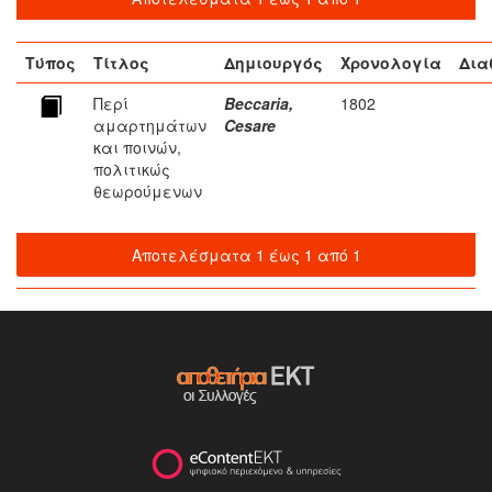
Τύπος
Τίτλος
Δημιουργός
Χρονολογία
Δια
Περί
Beccaria,
1802
αμαρτημάτων
Cesare
και ποινών,
πολιτικώς
θεωρούμενων
Αποτελέσματα 1 έως 1 από 1