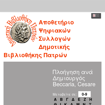
Skip
Αποθετήριο
navigation
Ψηφιακών
Συλλογών
Δημοτικής
Βιβλιοθήκης Πατρών
Πλοήγηση ανά
Δημιουργός
Beccaria, Cesare
0-9
Μεταβείτε σε:
Α
Β
Γ
Δ
Ε
Ζ
Η
Θ
Ι
Κ
Λ
Μ
Ν
Ξ