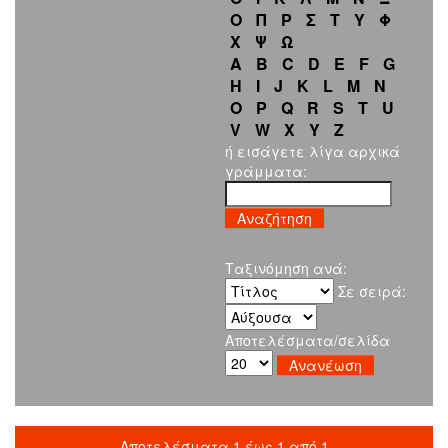
Ο
Π
Ρ
Σ
Τ
Υ
Φ
Χ
Ψ
Ω
A
B
C
D
E
F
G
H
I
J
K
L
M
N
O
P
Q
R
S
T
U
V
W
X
Y
Z
ή εισάγετε λίγα αρχικά
γράμματα:
Ταξινόμηση ανά:
Σε σειρά:
Αποτελέσματα/σελίδα
Αποτελέσματα 1 έως 1 από 1