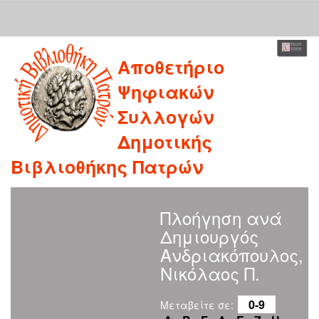
Skip
Αποθετήριο
navigation
Ψηφιακών
Συλλογών
Δημοτικής
Βιβλιοθήκης Πατρών
Πλοήγηση ανά
Δημιουργός
Ανδριακόπουλος,
Νικόλαος Π.
0-9
Μεταβείτε σε: