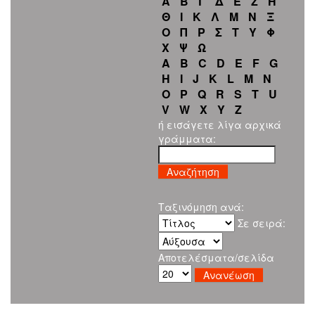
Α
Β
Γ
Δ
Ε
Ζ
Η
Θ
Ι
Κ
Λ
Μ
Ν
Ξ
Ο
Π
Ρ
Σ
Τ
Υ
Φ
Χ
Ψ
Ω
A
B
C
D
E
F
G
H
I
J
K
L
M
N
O
P
Q
R
S
T
U
V
W
X
Y
Z
ή εισάγετε λίγα αρχικά
γράμματα:
Ταξινόμηση ανά:
Σε σειρά:
Αποτελέσματα/σελίδα