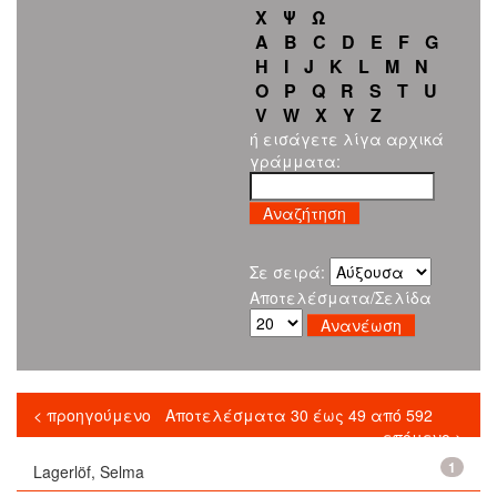
Χ
Ψ
Ω
A
B
C
D
E
F
G
H
I
J
K
L
M
N
O
P
Q
R
S
T
U
V
W
X
Y
Z
ή εισάγετε λίγα αρχικά
γράμματα:
Σε σειρά:
Αποτελέσματα/Σελίδα
< προηγούμενο
Αποτελέσματα 30 έως 49 από 592
επόμενο >
1
Lagerlöf, Selma