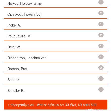
1
Nάκος, Παναγιώτης
2
Oρεινός, Γεώργιος
1
Pickel A.
2
Pouqueville, M.
1
Rein, W.
1
Ribbentrop, Joachim von
2
Romeo, Prof.
1
Saudek
1
Scheller E.
< προηγούμενο
Αποτελέσματα 30 έως 49 από 592
επόμενο >